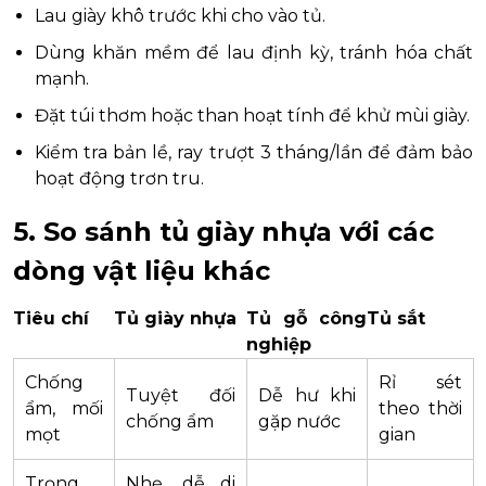
Lau giày khô trước khi cho vào tủ.
Dùng khăn mềm để lau định kỳ, tránh hóa chất
mạnh.
Đặt túi thơm hoặc than hoạt tính để khử mùi giày.
Kiểm tra bản lề, ray trượt 3 tháng/lần để đảm bảo
hoạt động trơn tru.
5. So sánh tủ giày nhựa với các
dòng vật liệu khác
Tiêu chí
Tủ giày nhựa
Tủ gỗ công
Tủ sắt
nghiệp
Chống
Rỉ sét
Tuyệt đối
Dễ hư khi
ẩm, mối
theo thời
chống ẩm
gặp nước
mọt
gian
Trọng
Nhẹ, dễ di