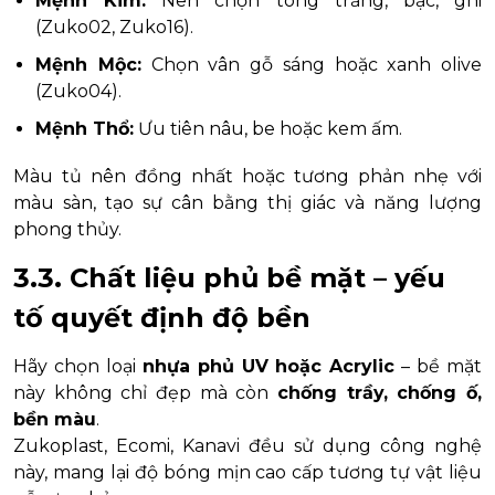
Mệnh Kim:
Nên chọn tông trắng, bạc, ghi
(Zuko02, Zuko16).
Mệnh Mộc:
Chọn vân gỗ sáng hoặc xanh olive
(Zuko04).
Mệnh Thổ:
Ưu tiên nâu, be hoặc kem ấm.
Màu tủ nên đồng nhất hoặc tương phản nhẹ với
màu sàn, tạo sự cân bằng thị giác và năng lượng
phong thủy.
3.3. Chất liệu phủ bề mặt – yếu
tố quyết định độ bền
Hãy chọn loại
nhựa phủ UV hoặc Acrylic
– bề mặt
này không chỉ đẹp mà còn
chống trầy, chống ố,
bền màu
.
Zukoplast, Ecomi, Kanavi đều sử dụng công nghệ
này, mang lại độ bóng mịn cao cấp tương tự vật liệu