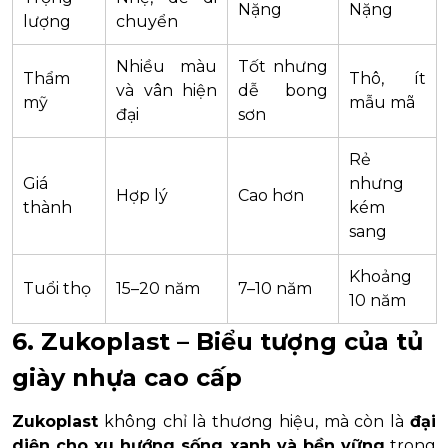
Nặng
Nặng
lượng
chuyển
Nhiều màu
Tốt nhưng
Thẩm
Thô, ít
và vân hiện
dễ bong
mỹ
mẫu mã
đại
sơn
Rẻ
Giá
nhưng
Hợp lý
Cao hơn
thành
kém
sang
Khoảng
Tuổi thọ
15–20 năm
7–10 năm
10 năm
6. Zukoplast – Biểu tượng của tủ
giày nhựa cao cấp
Zukoplast
không chỉ là thương hiệu, mà còn là
đại
diện cho xu hướng sống xanh và bền vững
trong