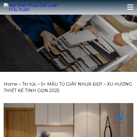
Home
–
Tin tức
–
5+ MẪU TỦ GIÀY NHỰA ĐẸP – XU HƯỚNG
THIẾT KẾ TINH GỌN 2025