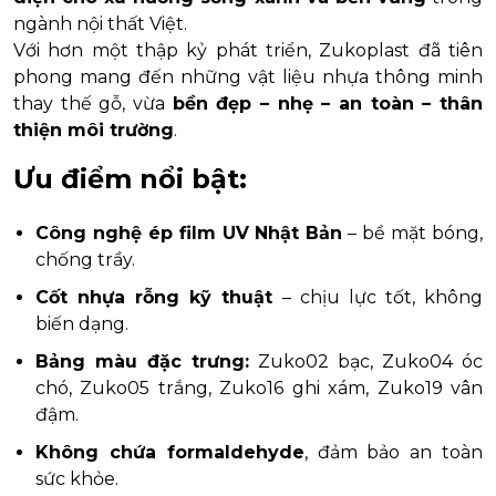
ngành nội thất Việt.
Với hơn một thập kỷ phát triển, Zukoplast đã tiên
phong mang đến những vật liệu nhựa thông minh
thay thế gỗ, vừa
bền đẹp – nhẹ – an toàn – thân
thiện môi trường
.
Ưu điểm nổi bật:
Công nghệ ép film UV Nhật Bản
– bề mặt bóng,
chống trầy.
Cốt nhựa rỗng kỹ thuật
– chịu lực tốt, không
biến dạng.
Bảng màu đặc trưng:
Zuko02 bạc, Zuko04 óc
chó, Zuko05 trắng, Zuko16 ghi xám, Zuko19 vân
đậm.
Không chứa formaldehyde
, đảm bảo an toàn
sức khỏe.