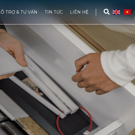
Ỗ TRỢ & TƯ VẤN
TIN TỨC
LIÊN HỆ