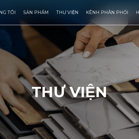
́NG TÔI
SẢN PHẨM
THƯ VIỆN
KÊNH PHÂN PHỐI
H
THƯ VIỆN