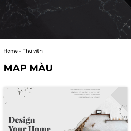
Home
–
Thư viện
MAP MÀU