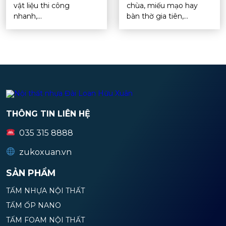
vật liệu thi công
chùa, miếu mạo hay
nhanh,...
bàn thờ gia tiên,...
THÔNG TIN LIÊN HỆ
035 315 8888
zukoxuan.vn
SẢN PHẨM
TẤM NHỰA NỘI THẤT
TẤM ỐP NANO
TẤM FOAM NỘI THẤT