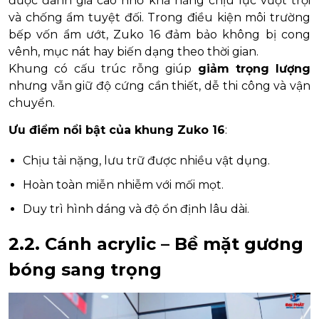
được đánh giá cao nhờ khả năng chịu lực vượt trội
và chống ẩm tuyệt đối. Trong điều kiện môi trường
bếp vốn ẩm ướt, Zuko 16 đảm bảo không bị cong
vênh, mục nát hay biến dạng theo thời gian.
Khung có cấu trúc rỗng giúp
giảm trọng lượng
nhưng vẫn giữ độ cứng cần thiết, dễ thi công và vận
chuyển.
Ưu điểm nổi bật của khung Zuko 16
:
Chịu tải nặng, lưu trữ được nhiều vật dụng.
Hoàn toàn miễn nhiễm với mối mọt.
Duy trì hình dáng và độ ổn định lâu dài.
2.2. Cánh acrylic – Bề mặt gương
bóng sang trọng