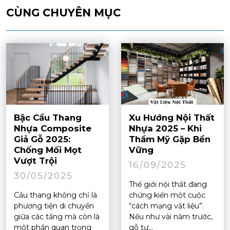
CÙNG CHUYÊN MỤC
Bậc Cầu Thang
Xu Hướng Nội Thất
Nhựa Composite
Nhựa 2025 – Khi
Giả Gỗ 2025:
Thẩm Mỹ Gặp Bền
Chống Mối Mọt
Vững
Vượt Trội
16/09/2025
30/05/2025
Thế giới nội thất đang
Cầu thang không chỉ là
chứng kiến một cuộc
phương tiện di chuyển
“cách mạng vật liệu”.
giữa các tầng mà còn là
Nếu như vài năm trước,
một phần quan trọng
gỗ tự...