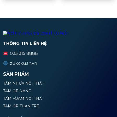
THÔNG TIN LIÊN HỆ
035 315 8888
zukoxuan.vn
SẢN PHẨM
TẤM NHỰA NỘI THẤT
TẤM ỐP NANO
TẤM FOAM NỘI THẤT
TẤM ỐP THAN TRE