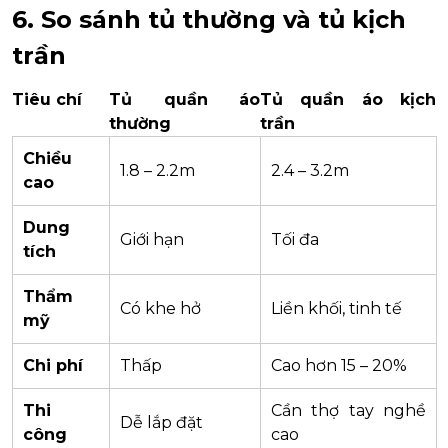
6. So sánh tủ thường và tủ kịch
trần
Tiêu chí
Tủ quần áo
Tủ quần áo kịch
thường
trần
Chiều
1.8 – 2.2m
2.4 – 3.2m
cao
Dung
Giới hạn
Tối đa
tích
Thẩm
Có khe hở
Liền khối, tinh tế
mỹ
Chi phí
Thấp
Cao hơn 15 – 20%
Thi
Cần thợ tay nghề
Dễ lắp đặt
công
cao