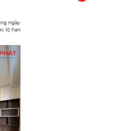
àng ngày.
ộc lộ hạn