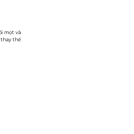
ối mọt và
 thay thế