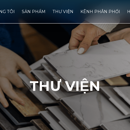
́NG TÔI
SẢN PHẨM
THƯ VIỆN
KÊNH PHÂN PHỐI
H
THƯ VIỆN