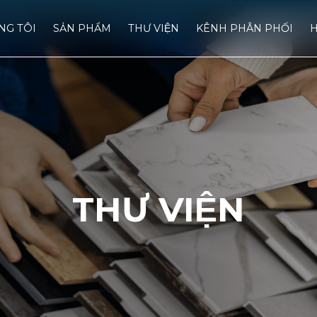
́NG TÔI
SẢN PHẨM
THƯ VIỆN
KÊNH PHÂN PHỐI
H
THƯ VIỆN