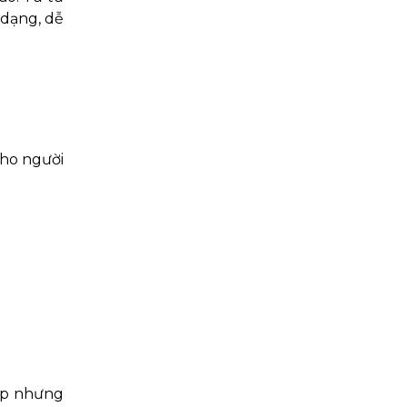
 dạng, dễ
cho người
 áp nhưng