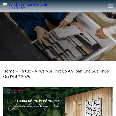
Home
–
Tin tức
–
Nhựa Nội Thất Có An Toàn Cho Sức Khỏe
Gia Đình? 2025