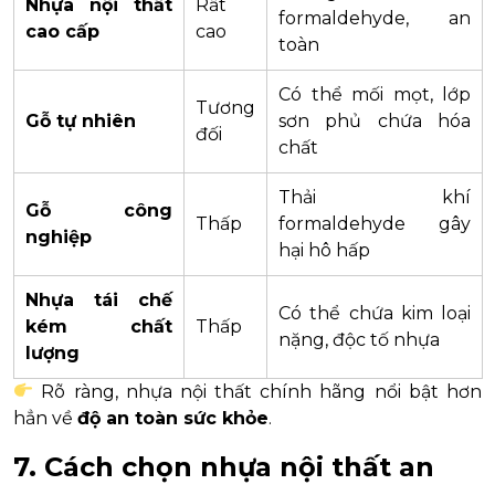
Nhựa nội thất
Rất
formaldehyde, an
cao cấp
cao
toàn
Có thể mối mọt, lớp
Tương
Gỗ tự nhiên
sơn phủ chứa hóa
đối
chất
Thải khí
Gỗ công
Thấp
formaldehyde gây
nghiệp
hại hô hấp
Nhựa tái chế
Có thể chứa kim loại
kém chất
Thấp
nặng, độc tố nhựa
lượng
Rõ ràng, nhựa nội thất chính hãng nổi bật hơn
hẳn về
độ an toàn sức khỏe
.
7. Cách chọn nhựa nội thất an