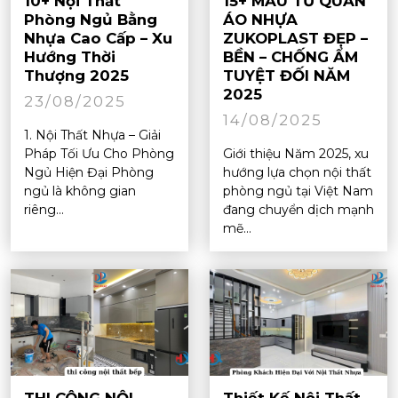
10+ Nội Thất
15+ MẪU TỦ QUẦN
Phòng Ngủ Bằng
ÁO NHỰA
Nhựa Cao Cấp – Xu
ZUKOPLAST ĐẸP –
Hướng Thời
BỀN – CHỐNG ẨM
Thượng 2025
TUYỆT ĐỐI NĂM
2025
23/08/2025
14/08/2025
1. Nội Thất Nhựa – Giải
Pháp Tối Ưu Cho Phòng
Giới thiệu Năm 2025, xu
Ngủ Hiện Đại Phòng
hướng lựa chọn nội thất
ngủ là không gian
phòng ngủ tại Việt Nam
riêng...
đang chuyển dịch mạnh
mẽ...