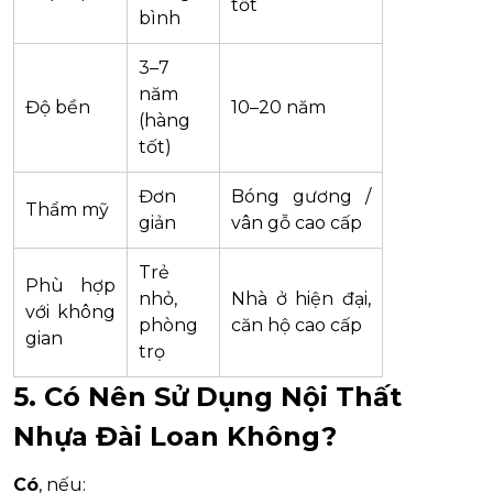
tốt
bình
3–7
năm
Độ bền
10–20 năm
(hàng
tốt)
Đơn
Bóng gương /
Thẩm mỹ
giản
vân gỗ cao cấp
Trẻ
Phù hợp
nhỏ,
Nhà ở hiện đại,
với không
phòng
căn hộ cao cấp
gian
trọ
5. Có Nên Sử Dụng Nội Thất
Nhựa Đài Loan Không?
Có
, nếu: