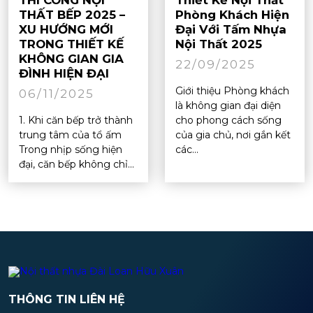
THI CÔNG NỘI
Thiết Kế Nội Thất
THẤT BẾP 2025 –
Phòng Khách Hiện
XU HƯỚNG MỚI
Đại Với Tấm Nhựa
TRONG THIẾT KẾ
Nội Thất 2025
KHÔNG GIAN GIA
22/09/2025
ĐÌNH HIỆN ĐẠI
Giới thiệu Phòng khách
06/11/2025
là không gian đại diện
1. Khi căn bếp trở thành
cho phong cách sống
trung tâm của tổ ấm
của gia chủ, nơi gắn kết
Trong nhịp sống hiện
các...
đại, căn bếp không chỉ...
THÔNG TIN LIÊN HỆ