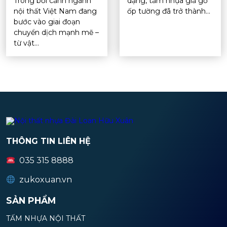
Trong bối cảnh ngành
dạng, tấm nhựa giả gỗ
nội thất Việt Nam đang
ốp tường đã trở thành...
bước vào giai đoạn
chuyển dịch mạnh mẽ –
từ vật...
THÔNG TIN LIÊN HỆ
035 315 8888
zukoxuan.vn
SẢN PHẨM
TẤM NHỰA NỘI THẤT