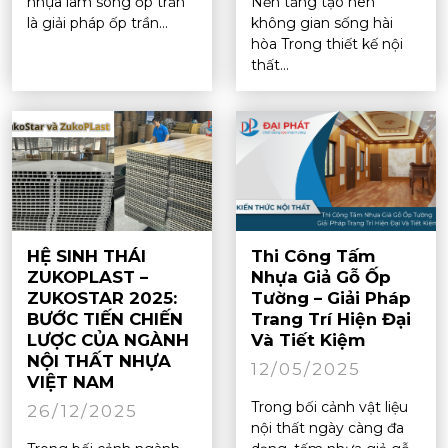
nhựa lam sóng ốp trần
Nền tảng tạo nên
là giải pháp ốp trần...
không gian sống hài
hòa Trong thiết kế nội
thất...
HỆ SINH THÁI
Thi Công Tấm
ZUKOPLAST –
Nhựa Giả Gỗ Ốp
ZUKOSTAR 2025:
Tường – Giải Pháp
BƯỚC TIẾN CHIẾN
Trang Trí Hiện Đại
LƯỢC CỦA NGÀNH
Và Tiết Kiệm
NỘI THẤT NHỰA
12/05/2025
VIỆT NAM
Trong bối cảnh vật liệu
26/12/2025
nội thất ngày càng đa