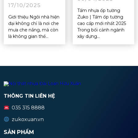
17/10/2025
Tấm nhựa ốp tường
Giới thiệu Ngôi nhà hiện
Zuko | Tấm ốp tường
đại không chỉ là nơi che
cao cấp mới nhất 2025
mưa che nắng, mà còn
Trong bối cảnh ngành
là không gian thể...
xây dựng...
THÔNG TIN LIÊN HỆ
035 315 8888
zukoxuan.vn
SẢN PHẨM