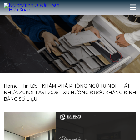
Home
–
Tin tức
–
KHÁM PHÁ PHÒNG NGỦ TỪ NỘI THẤT
NHỰA ZUKOPLAST 2025 – XU HƯỚNG ĐƯỢC KHẲNG ĐỊNH
BẰNG SỐ LIỆU