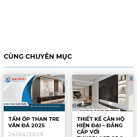
CÙNG CHUYÊN MỤC
TẤM ỐP THAN TRE
THIẾT KẾ CĂN HỘ
VÂN ĐÁ 2025
HIỆN ĐẠI – ĐẲNG
CẤP VỚI
24/04/2025