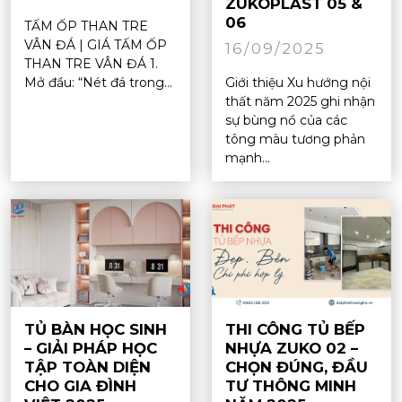
ZUKOPLAST 05 &
06
TẤM ỐP THAN TRE
VÂN ĐÁ | GIÁ TẤM ỐP
16/09/2025
THAN TRE VÂN ĐÁ 1.
Mở đầu: “Nét đá trong...
Giới thiệu Xu hướng nội
thất năm 2025 ghi nhận
sự bùng nổ của các
tông màu tương phản
mạnh...
TỦ BÀN HỌC SINH
THI CÔNG TỦ BẾP
– GIẢI PHÁP HỌC
NHỰA ZUKO 02 –
TẬP TOÀN DIỆN
CHỌN ĐÚNG, ĐẦU
CHO GIA ĐÌNH
TƯ THÔNG MINH