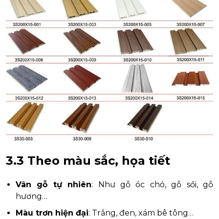
3.3 Theo màu sắc, họa tiết
Vân gỗ tự nhiên
: Như gỗ óc chó, gỗ sồi, gỗ
hương…
Màu trơn hiện đại
: Trắng, đen, xám bê tông…