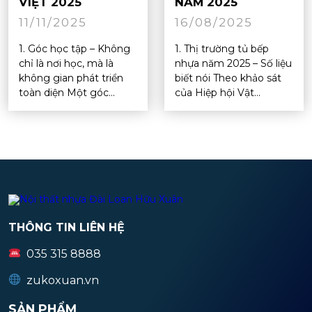
VIỆT 2025
NĂM 2025
11/11/2025
16/08/2025
1. Góc học tập – Không
1. Thị trường tủ bếp
chỉ là nơi học, mà là
nhựa năm 2025 – Số liệu
không gian phát triển
biết nói Theo khảo sát
toàn diện Một góc...
của Hiệp hội Vật...
THÔNG TIN LIÊN HỆ
035 315 8888
zukoxuan.vn
SẢN PHẨM