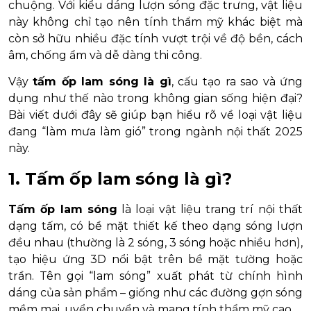
chuộng. Với kiểu dáng lượn sóng đặc trưng, vật liệu
này không chỉ tạo nên tính thẩm mỹ khác biệt mà
còn sở hữu nhiều đặc tính vượt trội về độ bền, cách
âm, chống ẩm và dễ dàng thi công.
Vậy
tấm ốp lam sóng là gì
, cấu tạo ra sao và ứng
dụng như thế nào trong không gian sống hiện đại?
Bài viết dưới đây sẽ giúp bạn hiểu rõ về loại vật liệu
đang “làm mưa làm gió” trong ngành nội thất 2025
này.
1. Tấm ốp lam sóng là gì?
Tấm ốp lam sóng
là loại vật liệu trang trí nội thất
dạng tấm, có bề mặt thiết kế theo dạng sóng lượn
đều nhau (thường là 2 sóng, 3 sóng hoặc nhiều hơn),
tạo hiệu ứng 3D nổi bật trên bề mặt tường hoặc
trần. Tên gọi “lam sóng” xuất phát từ chính hình
dáng của sản phẩm – giống như các đường gợn sóng
mềm mại, uyển chuyển và mang tính thẩm mỹ cao.