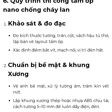
6. Quy trình thi công tấm ốp
nano chống cháy lan
Khảo sát & đo đạc
Đo kích thước tường, trần, cột, vách hậu tủ thờ,
lập bản vẽ layout tấm ốp.
Xác định điểm bắt vít, mạch nối, vị trí đèn hắt.
Chuẩn bị bề mặt & khung
Xương
Vệ sinh bề mặt, xử lý tường ẩm, trám kín vết
nứt.
Lắp khung xương thép hoặc nhựa ABS chịu tải,
cách tường 5–10 mm để luồn dây điện, đèn.