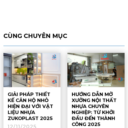
CÙNG CHUYÊN MỤC
GIẢI PHÁP THIẾT
HƯỚNG DẪN MỞ
KẾ CĂN HỘ NHỎ
XƯỞNG NỘI THẤT
HIỆN ĐẠI VỚI VẬT
NHỰA CHUYÊN
LIỆU NHỰA
NGHIỆP: TỪ KHỞI
ZUKOPLAST 2025
ĐẦU ĐẾN THÀNH
CÔNG 2025
12/11/2025