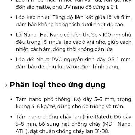
đơn sắc matte, phủ UV nano độ cứng ≥ 6H.
Lớp keo nhiệt: Tăng độ liên kết giữa lõi và film,
đảm bảo không bong tách dưới nhiệt độ cao.
Lõi Nano : Hạt Nano có kích thước < 100 nm phủ
đều trong lõi nhựa, tạo các ô khí nhỏ, giúp cách
nhiệt, cách âm, đồng thời không dẫn lửa.
Lớp đế: Nhựa PVC nguyên sinh dày 0.5–1 mm,
đảm bảo độ chịu lực và ổn định hình dạng.
Phân loại theo ứng dụng
Tấm nano phổ thông: Độ dày 3–5 mm, trọng
lượng 4–6 kg/m², dùng cho ốp tường và trần.
Tấm nano chống cháy lan (Fire‑Rated): Độ dày
5–8 mm, bổ sung hạt chống cháy (MDF Nano,
ATH), đạt chuẩn chống cháy lan B1/B0.