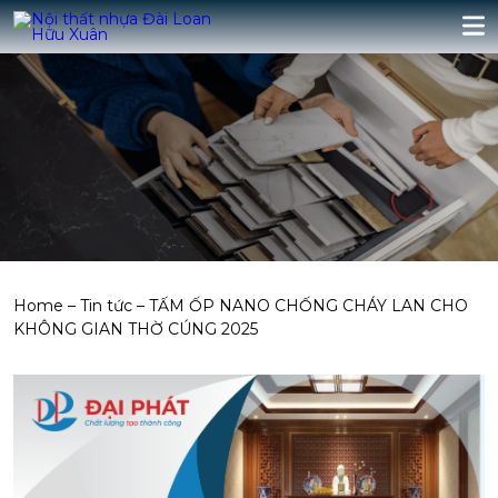
Home
–
Tin tức
–
TẤM ỐP NANO CHỐNG CHÁY LAN CHO
KHÔNG GIAN THỜ CÚNG 2025