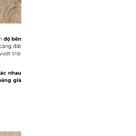
ến
độ bền
 càng đắt
ượt trội:
hác nhau
bảng giá