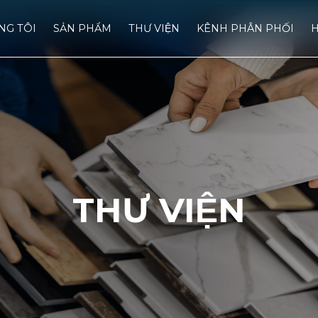
́NG TÔI
SẢN PHẨM
THƯ VIỆN
KÊNH PHÂN PHỐI
H
THƯ VIỆN