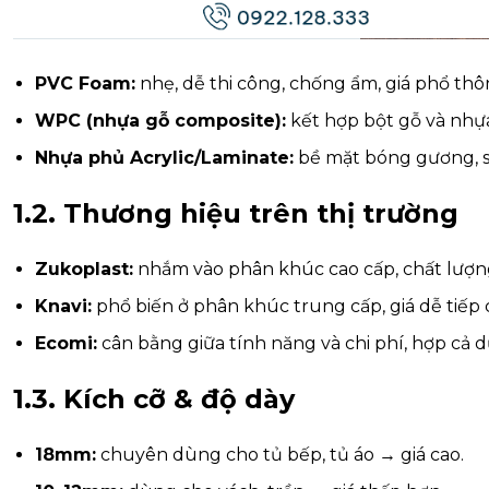
PVC Foam:
nhẹ, dễ thi công, chống ẩm, giá phổ thô
WPC (nhựa gỗ composite):
kết hợp bột gỗ và nhựa
Nhựa phủ Acrylic/Laminate:
bề mặt bóng gương, s
1.2. Thương hiệu trên thị trường
Zukoplast:
nhắm vào phân khúc cao cấp, chất lượng
Knavi:
phổ biến ở phân khúc trung cấp, giá dễ tiếp 
Ecomi:
cân bằng giữa tính năng và chi phí, hợp cả dự
1.3. Kích cỡ & độ dày
18mm:
chuyên dùng cho tủ bếp, tủ áo → giá cao.