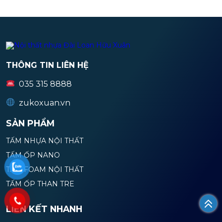
THÔNG TIN LIÊN HỆ
035 315 8888
zukoxuan.vn
SẢN PHẨM
TẤM NHỰA NỘI THẤT
TẤM ỐP NANO
TẤM FOAM NỘI THẤT
TẤM ỐP THAN TRE
LIÊN KẾT NHANH