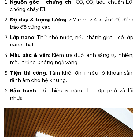
Nguồn gốc – chứng chỉ
: CO, CQ; tiêu chuẩn E0,
chống cháy B1.
Độ dày & trọng lượng
: ≥ 7 mm, ≥ 4 kg/m² để đảm
bảo độ cứng cáp.
Lớp nano
: Thử nhỏ nước, nếu thành giọt – có lớp
nano thật.
Màu sắc & vân
: Kiểm tra dưới ánh sáng tự nhiên;
màu trắng không ngả vàng.
Tiện thi công
: Tấm khổ lớn, nhiều lỗ khoan sẵn,
rãnh âm cho hệ khung.
Bảo hành
: Tối thiểu 5 năm cho lớp phủ và lõi
nhựa.