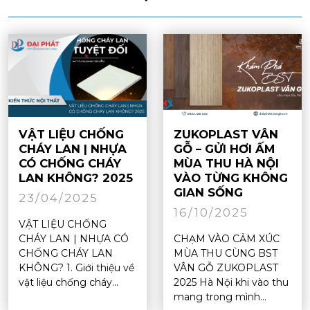
VẬT LIỆU CHỐNG
ZUKOPLAST VÂN
CHÁY LAN | NHỰA
GỖ – GỬI HƠI ẤM
CÓ CHỐNG CHÁY
MÙA THU HÀ NỘI
LAN KHÔNG? 2025
VÀO TỪNG KHÔNG
GIAN SỐNG
23/04/2025
16/10/2025
VẬT LIỆU CHỐNG
CHÁY LAN | NHỰA CÓ
CHẠM VÀO CẢM XÚC
CHỐNG CHÁY LAN
MÙA THU CÙNG BST
KHÔNG? 1. Giới thiệu về
VÂN GỖ ZUKOPLAST
vật liệu chống cháy...
2025 Hà Nội khi vào thu
mang trong mình...