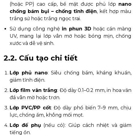
(hoặc PP) cao cấp, bề mặt được phủ lớp
nano
chống bám bụi – chống tĩnh điện
, kết hợp màu
trắng sứ hoặc trắng ngọc trai.
Sử dụng công nghệ
in phun 3D
hoặc cán màng
UV, mang lại lớp vân mờ hoặc bóng mịn, chống
xước và dễ vệ sinh.
2.2. Cấu tạo chi tiết
Lớp phủ nano
: Siêu chống bám, kháng khuẩn,
giảm tĩnh điện.
Lớp film vân trắng
: Độ dày 0.1–0.2 mm, in hoa văn
đá vân mờ hoặc trơn.
Lớp PVC/PP cốt
: Độ dày phổ biến 7–9 mm, chịu
lực, chống ẩm, không mối mọt.
Lớp đế phụ
(nếu có): Giúp cách nhiệt và giảm
tiếng ồn.