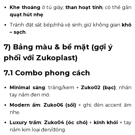
Khe thoáng
ở tủ giày;
than hoạt tính
; có thể gắn
quạt hút nhẹ
.
Tránh đặt sát bếp/nhà vệ sinh; giữ không gian
khô
– sạch
.
7)
Bảng màu & bề mặt
(gợi ý
phối với Zukoplast)
7.1 Combo phong cách
Minimal sáng
: trắng/kem +
Zuko02 (bạc)
; nhấn
tay nắm đen mờ.
Modern ấm
:
Zuko06 (sồi)
+ ghi; đèn accent ấm
nhẹ.
Luxury trầm
:
Zuko04 (óc chó)
+
kính khói
+ tay
nắm kim loại đen/đồng.