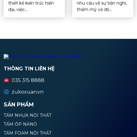
thiết kế kiến trúc hiện
nhu cầu về sự tiện nghi,
đại, việc...
thẩm mỹ và độ...
THÔNG TIN LIÊN HỆ
035 315 8888
zukoxuan.vn
SẢN PHẨM
TẤM NHỰA NỘI THẤT
TẤM ỐP NANO
TẤM FOAM NỘI THẤT