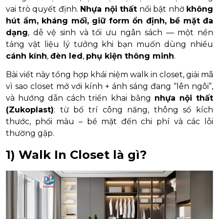
vai trò quyết định.
Nhựa nội thất
nổi bật nhờ
không
hút ẩm, kháng mối, giữ form ổn định, bề mặt đa
dạng
, dễ vệ sinh và tối ưu ngân sách — một nền
tảng vật liệu lý tưởng khi bạn muốn dùng nhiều
cánh kính
,
đèn led
,
phụ kiện thông minh
.
Bài viết này tổng hợp khái niệm walk in closet, giải mã
vì sao closet mở với kính + ánh sáng đang “lên ngôi”,
và hướng dẫn cách triển khai bằng
nhựa nội thất
(Zukoplast)
: từ bố trí công năng, thông số kích
thước, phối màu – bề mặt đến chi phí và các lỗi
thường gặp.
1) Walk In Closet là gì?