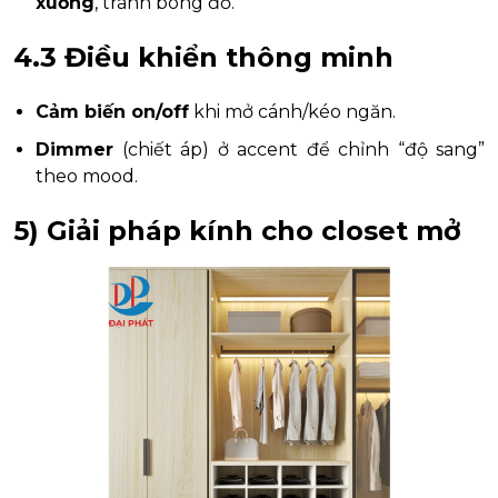
xuống
, tránh bóng đổ.
4.3 Điều khiển thông minh
Cảm biến on/off
khi mở cánh/kéo ngăn.
Dimmer
(chiết áp) ở accent để chỉnh “độ sang”
theo mood.
5) Giải pháp
kính
cho closet mở