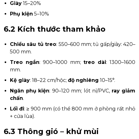
Giày
15–20%
Phụ kiện
5–10%
6.2 Kích thước tham khảo
Chiều sâu tủ treo
: 550–600 mm; tủ gấp/giày: 420–
500 mm.
Treo ngắn
: 900–1000 mm;
treo dài
: 1300–1600
mm.
Kệ giày
: 18–22 cm/hộc;
độ nghiêng
10–15°.
Ngăn phụ kiện
: 90–120 mm; lót nỉ/PVC,
ray giảm
chấn
.
Lối đi
: ≥ 900 mm (có thể 800 mm ở phòng rất nhỏ
+ cửa lùa).
6.3 Thông gió – khử mùi