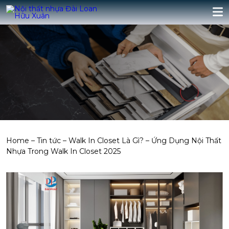
Home
–
Tin tức
–
Walk In Closet Là Gì? – Ứng Dụng Nội Thất
Nhựa Trong Walk In Closet 2025