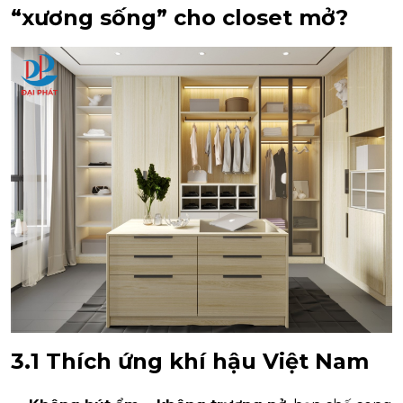
“xương sống” cho closet mở?
3.1 Thích ứng khí hậu Việt Nam