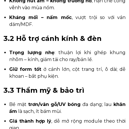
Không hút ẩm – không trương nở
, hạn chế cong
vênh vào mùa nồm.
Kháng mối – nấm mốc
, vượt trội so với ván
dăm/MDF.
3.2 Hỗ trợ cánh kính & đèn
Trọng lượng nhẹ
: thuận lợi khi ghép khung
nhôm – kính, giảm tải cho ray/bản lề.
Giữ form tốt
ở cánh lớn, cột trang trí, ô dài; dễ
khoan – bắt phụ kiện.
3.3 Thẩm mỹ & bảo trì
Bề mặt
trơn/vân gỗ/UV bóng
đa dạng; lau
khăn
ẩm
là sạch, ít bám mùi.
Giá thành hợp lý
, dễ mở rộng module theo thời
gian.