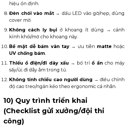
hiệu ổn định.
Đèn chói vào mắt
→ dấu LED vào gờ/nẹp, dùng
cover mờ.
Không cách ly bụi
ở khoang ít dùng → cánh
kính khói/mờ cho khoang này.
Bề mặt dễ bám vân tay
→ ưu tiên
matte
hoặc
UV chống bám
.
Thiếu ổ điện/đi dây xấu
→ bố trí
ổ ẩn
cho máy
sấy/ủi; đi dây âm trong tủ.
Không tính chiều cao người dùng
→ điều chỉnh
độ cao treo/ngăn kéo theo ergonomic cá nhân.
10) Quy trình triển khai
(Checklist gửi xưởng/đội thi
công)