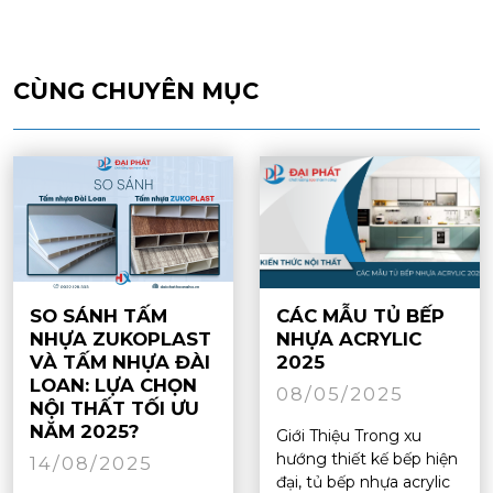
CÙNG CHUYÊN MỤC
SO SÁNH TẤM
CÁC MẪU TỦ BẾP
NHỰA ZUKOPLAST
NHỰA ACRYLIC
VÀ TẤM NHỰA ĐÀI
2025
LOAN: LỰA CHỌN
08/05/2025
NỘI THẤT TỐI ƯU
NĂM 2025?
Giới Thiệu Trong xu
hướng thiết kế bếp hiện
14/08/2025
đại, tủ bếp nhựa acrylic