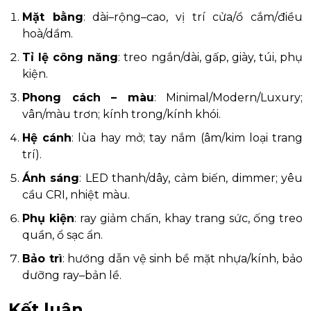
Mặt bằng
: dài–rộng–cao, vị trí cửa/ổ cắm/điều
hoà/dầm.
Tỉ lệ công năng
: treo ngắn/dài, gấp, giày, túi, phụ
kiện.
Phong cách – màu
: Minimal/Modern/Luxury;
vân/màu trơn; kính trong/kính khói.
Hệ cánh
: lùa hay mở; tay nắm (âm/kim loại trang
trí).
Ánh sáng
: LED thanh/dây, cảm biến, dimmer; yêu
cầu CRI, nhiệt màu.
Phụ kiện
: ray giảm chấn, khay trang sức, ống treo
quần, ổ sạc ẩn.
Bảo trì
: hướng dẫn vệ sinh bề mặt nhựa/kính, bảo
dưỡng ray–bản lề.
Kết luận