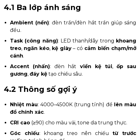
4.1 Ba lớp ánh sáng
Ambient (nền)
: đèn trần/đèn hắt trần giúp sáng
đều.
Task (công năng)
: LED thanh/dây trong
khoang
treo
,
ngăn kéo
,
kệ giày
– có
cảm biến chạm/mở
cánh
.
Accent (nhấn)
: đèn hắt
viền kệ túi
,
ốp sau
gương
,
đáy kệ
tạo chiều sâu.
4.2 Thông số gợi ý
Nhiệt màu
: 4000–4500K (trung tính) để
lên màu
đồ chính xác
.
CRI cao
(≥90) cho màu vải, tone da trung thực.
Góc chiếu
: khoang treo nên chiếu
từ trước