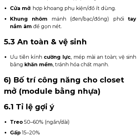
Cửa mở
: hợp khoang phụ kiện/đồ ít dùng.
Khung nhôm
mảnh (đen/bạc/đồng) phối
tay
nắm âm
để gọn nét.
5.3 An toàn & vệ sinh
Ưu tiên kính
cường lực
, mép mài an toàn; vệ sinh
bằng
khăn mềm
, tránh hóa chất mạnh.
6) Bố trí công năng cho closet
mở (module bằng nhựa)
6.1 Tỉ lệ gợi ý
Treo
50–60% (ngắn/dài)
Gấp
15–20%