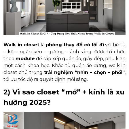
Walk in closet
là
phòng thay đồ có lối đi
với hệ tủ
– kệ – ngăn kéo – gương – ánh sáng được tổ chức
theo
module
để sắp xếp quần áo, giày dép, phụ kiện
một cách khoa học. Khác tủ quần áo đứng, walk in
closet chú trọng
trải nghiệm “nhìn – chọn – phối”
,
tối ưu tốc độ ra quyết định mỗi sáng.
2) Vì sao
closet “mở” + kính
là xu
hướng 2025?