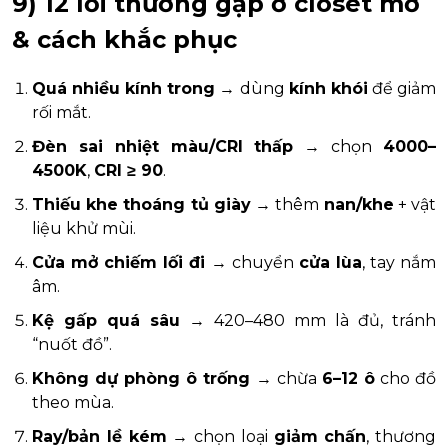
9) 12 lỗi thường gặp ở closet mở
& cách khắc phục
Quá nhiều kính trong
→ dùng
kính khói
để giảm
rối mắt.
Đèn sai nhiệt màu/CRI thấp
→ chọn
4000–
4500K
,
CRI ≥ 90
.
Thiếu khe thoáng tủ giày
→ thêm
nan/khe
+ vật
liệu khử mùi.
Cửa mở chiếm lối đi
→ chuyển
cửa lùa
, tay nắm
âm.
Kệ gấp quá sâu
→ 420–480 mm là đủ, tránh
“nuốt đồ”.
Không dự phòng ô trống
→ chừa
6–12 ô
cho đồ
theo mùa.
Ray/bản lề kém
→ chọn loại
giảm chấn
, thương