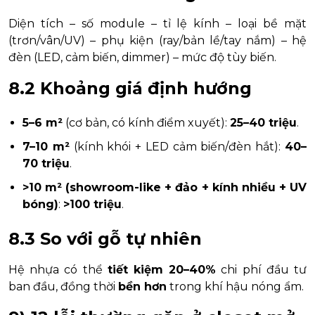
Diện tích – số module – tỉ lệ kính – loại bề mặt
(trơn/vân/UV) – phụ kiện (ray/bản lề/tay nắm) – hệ
đèn (LED, cảm biến, dimmer) – mức độ tùy biến.
8.2 Khoảng giá định hướng
5–6 m²
(cơ bản, có kính điểm xuyết):
25–40 triệu
.
7–10 m²
(kính khói + LED cảm biến/đèn hắt):
40–
70 triệu
.
>10 m² (showroom-like + đảo + kính nhiều + UV
bóng)
:
>100 triệu
.
8.3 So với gỗ tự nhiên
Hệ nhựa có thể
tiết kiệm 20–40%
chi phí đầu tư
ban đầu, đồng thời
bền hơn
trong khí hậu nóng ẩm.