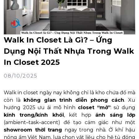
Walk In Closet Là Gì? – Ứng
Dụng Nội Thất Nhựa Trong Walk
In Closet 2025
08/10/2025
Walk in closet ngày nay không chỉ là kho chứa đồ mà
còn là
không gian trình diễn phong cách
. Xu
hướng 2025 ưu ái mô hình
closet “mở”
: sử dụng
kính trong/kính khói
, kết hợp
ánh sáng lớp
(ambient–task–accent) để tạo cảm giác như một
showroom thời trang
ngay trong nhà. Ở khí hậu
nóng ẩm Việt Nam, lựa chọn vật liệu cho hệ tủ đóng