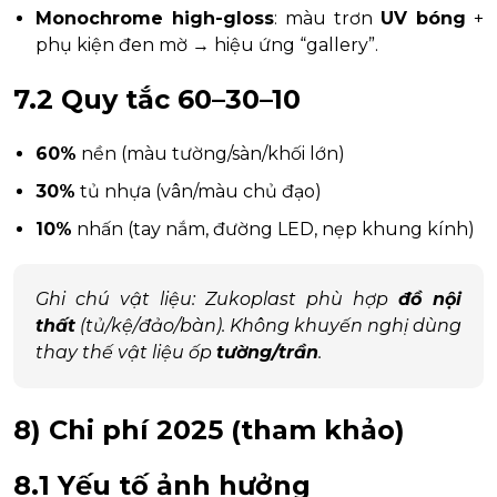
Monochrome high-gloss
: màu trơn
UV bóng
+
phụ kiện đen mờ → hiệu ứng “gallery”.
7.2 Quy tắc 60–30–10
60%
nền (màu tường/sàn/khối lớn)
30%
tủ nhựa (vân/màu chủ đạo)
10%
nhấn (tay nắm, đường LED, nẹp khung kính)
Ghi chú vật liệu
: Zukoplast phù hợp
đồ nội
thất
(tủ/kệ/đảo/bàn). Không khuyến nghị dùng
thay thế vật liệu ốp
tường/trần
.
8) Chi phí 2025 (tham khảo)
8.1 Yếu tố ảnh hưởng