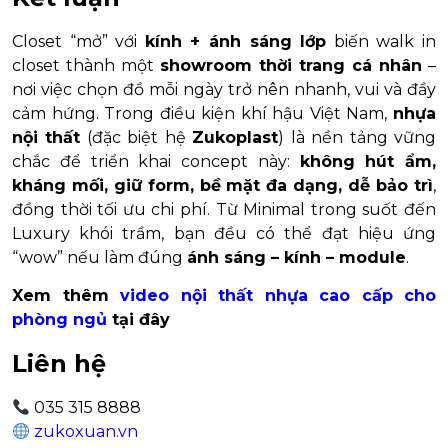
Closet “mở” với
kính + ánh sáng lớp
biến walk in
closet thành một
showroom thời trang cá nhân
–
nơi việc chọn đồ mỗi ngày trở nên nhanh, vui và đầy
cảm hứng. Trong điều kiện khí hậu Việt Nam,
nhựa
nội thất
(đặc biệt hệ
Zukoplast
) là nền tảng vững
chắc để triển khai concept này:
không hút ẩm,
kháng mối, giữ form, bề mặt đa dạng, dễ bảo trì
,
đồng thời tối ưu chi phí. Từ Minimal trong suốt đến
Luxury khói trầm, bạn đều có thể đạt hiệu ứng
“wow” nếu làm đúng
ánh sáng – kính – module
.
Xem thêm
video nội thất nhựa cao cấp cho
phòng ngủ
tại đây
Liên hệ
035 315 8888
zukoxuan.vn