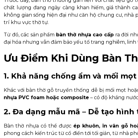
Trước đây, bàn thờ thường gắn liền với chất liệu gỗ 
chất lượng đang ngày càng khan hiếm, giá thành ca
không gian sống hiện đại như căn hộ chung cư, nhà p
trí khu vực thờ tự.
Từ đó, các sản phẩm
bàn thờ nhựa cao cấp
ra đời nh
đại hóa nhưng vẫn đảm bảo yếu tố trang nghiêm, linh 
Ưu Điểm Khi Dùng Bàn T
1. Khả năng chống ẩm và mối mọt 
Khác với bàn thờ gỗ truyền thống dễ bị mối mọt hoặc
nhựa PVC foam hoặc composite
– có độ kháng nước 
2. Đa dạng mẫu mã – Dễ tạo hình 
Bàn thờ nhựa có thể được
ép khuôn, in vân gỗ ho
phong cách kiến trúc từ cổ điển tới tối giản, từ nhà ph