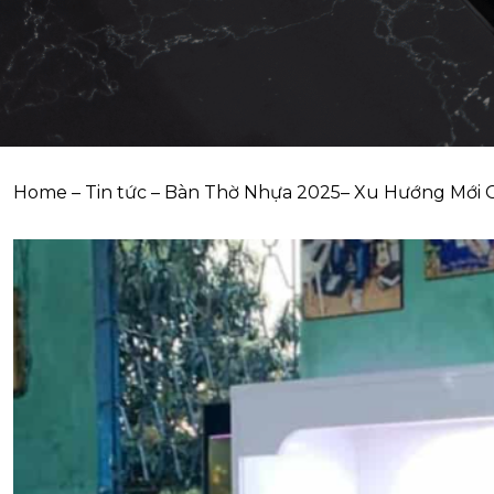
Home
–
Tin tức
–
Bàn Thờ Nhựa 2025– Xu Hướng Mới C