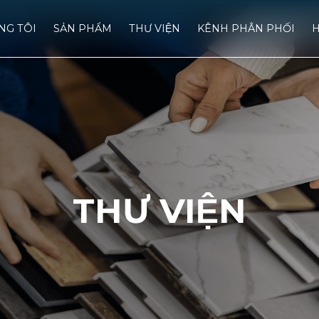
́NG TÔI
SẢN PHẨM
THƯ VIỆN
KÊNH PHÂN PHỐI
H
THƯ VIỆN