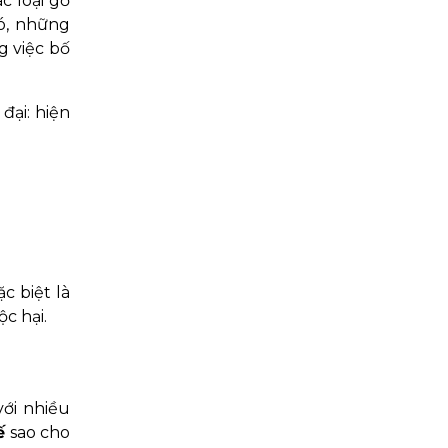
c loại gỗ
ó, những
g việc bố
đại: hiện
c biệt là
c hại.
với nhiều
ế
sao cho