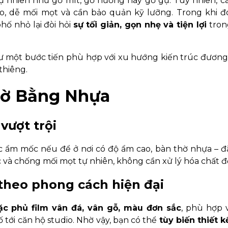
tự nhiên như gỗ mít, gỗ hương hay gỗ gụ. Tuy nhiên, cá
o, dễ mối mọt và cần bảo quản kỹ lưỡng. Trong khi đ
hố nhỏ lại đòi hỏi
sự tối giản, gọn nhẹ và tiện lợi
tron
ư một bước tiến phù hợp với xu hướng kiến trúc đương 
thiêng.
hờ Bằng Nhựa
vượt trội
 ẩm mốc nếu để ở nơi có độ ẩm cao, bàn thờ nhựa – đặ
và chống mối mọt tự nhiên, không cần xử lý hóa chất độ
theo phong cách hiện đại
ặc phủ film vân đá, vân gỗ, màu đơn sắc
, phù hợp 
ố tới căn hộ studio. Nhờ vậy, bạn có thể
tùy biến thiết k