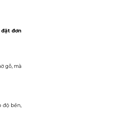
p đặt đơn
hờ gỗ, mà
o độ bền,