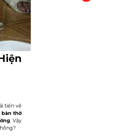
Hiện
i tiến về
ì
bàn thờ
ường
. Vậy
không?