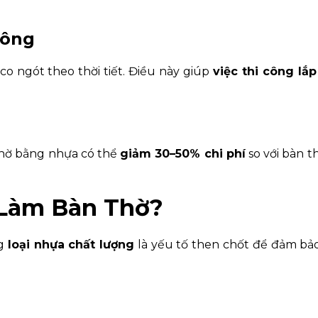
công
o ngót theo thời tiết. Điều này giúp
việc thi công lắ
thờ bằng nhựa có thể
giảm 30–50% chi phí
so với bàn t
 Làm Bàn Thờ?
ng
loại nhựa chất lượng
là yếu tố then chốt để đảm bả