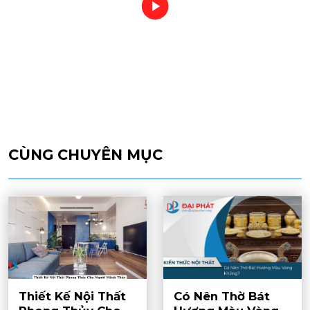
CÙNG CHUYÊN MỤC
Thiết Kế Nội Thất
Có Nên Thờ Bát