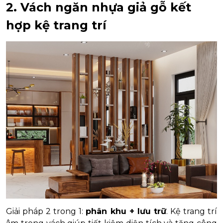
2. Vách ngăn nhựa giả gỗ kết
hợp kệ trang trí
Giải pháp 2 trong 1:
phân khu + lưu trữ
. Kệ trang trí