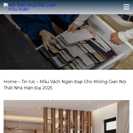
Home
–
Tin tức
–
Mẫu Vách Ngăn Đẹp Cho Không Gian Nội
Thất Nhà Hiện Đại 2025