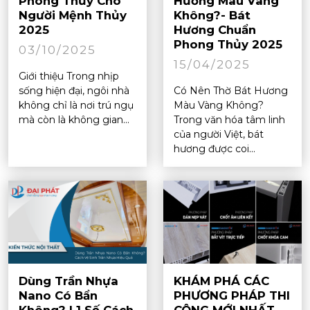
Phong Thủy Cho
Hương Màu Vàng
Người Mệnh Thủy
Không?- Bát
2025
Hương Chuẩn
Phong Thủy 2025
03/10/2025
15/04/2025
Giới thiệu Trong nhịp
sống hiện đại, ngôi nhà
Có Nên Thờ Bát Hương
không chỉ là nơi trú ngụ
Màu Vàng Không?
mà còn là không gian...
Trong văn hóa tâm linh
của người Việt, bát
hương được coi...
Dùng Trần Nhựa
KHÁM PHÁ CÁC
Nano Có Bẩn
PHƯƠNG PHÁP THI
Không? | 1 Số Cách
CÔNG MỚI NHẤT