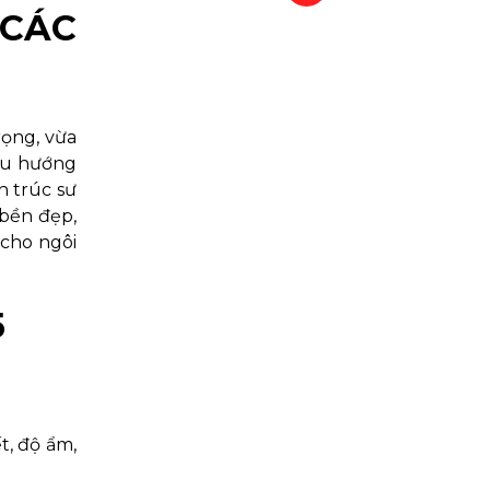
 CÁC
rọng, vừa
 xu hướng
n trúc sư
 bền đẹp,
 cho ngôi
5
t, độ ẩm,