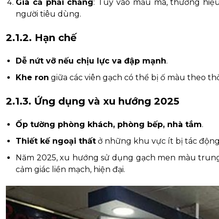
Giá cả phải chăng
: Tùy vào mẫu mã, thương hiệu
người tiêu dùng.
2.1.2. Hạn chế
Dễ nứt vỡ nếu chịu lực va đập mạnh
.
Khe ron
giữa các viên gạch có thể bị ố màu theo thời 
2.1.3. Ứng dụng và xu hướng 2025
Ốp tường phòng khách, phòng bếp, nhà tắm
.
Thiết kế ngoại thất
ở những khu vực ít bị tác độn
Năm 2025, xu hướng sử dụng gạch men màu trung tí
cảm giác liền mạch, hiện đại.