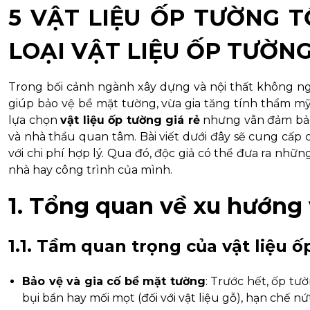
5 VẬT LIỆU ỐP TƯỜNG T
LOẠI VẬT LIỆU ỐP TƯỜNG
Trong bối cảnh ngành xây dựng và nội thất không ng
giúp bảo vệ bề mặt tường, vừa gia tăng tính thẩm m
lựa chọn
vật liệu ốp tường giá rẻ
nhưng vẫn đảm b
và nhà thầu quan tâm. Bài viết dưới đây sẽ cung cấp c
với chi phí hợp lý. Qua đó, độc giả có thể đưa ra nhữ
nhà hay công trình của mình.
1. Tổng quan về xu hướng 
1.1. Tầm quan trọng của vật liệu 
Bảo vệ và gia cố bề mặt tường
: Trước hết, ốp tư
bụi bẩn hay mối mọt (đối với vật liệu gỗ), hạn chế nứ