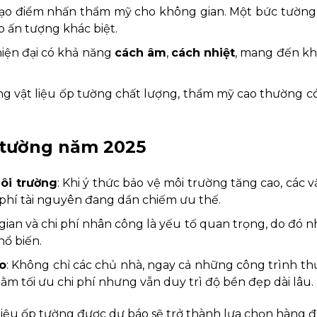
o” tạo điểm nhấn thẩm mỹ cho không gian. Một bức tườn
o ấn tượng khác biệt.
 hiện đại có khả năng
cách âm
,
cách nhiệt
, mang đến kh
ng vật liệu ốp tường chất lượng, thẩm mỹ cao thường c
p tường năm 2025
môi trường
: Khi ý thức bảo vệ môi trường tăng cao, các vậ
g phí tài nguyên đang dần chiếm ưu thế.
 gian và chi phí nhân công là yếu tố quan trọng, do đó n
hổ biến.
o
: Không chỉ các chủ nhà, ngay cả những công trình t
nhằm tối ưu chi phí nhưng vẫn duy trì độ bền đẹp dài lâu.
vật liệu ốp tường được dự báo sẽ trở thành lựa chọn hàng 