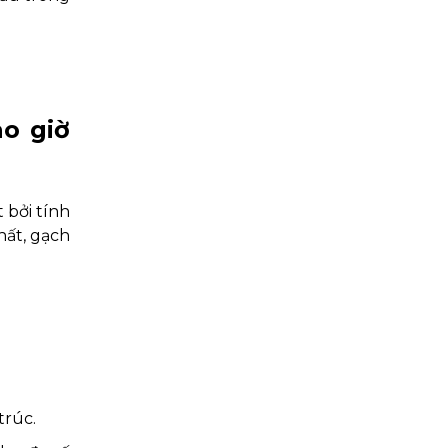
ao giờ
 bởi tính
hất, gạch
trúc.