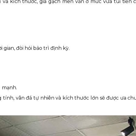
 và kích thước, giá gạch men vẫn ở mức vừa túi tiền 
gian, đòi hỏi bảo trì định kỳ.
g mạnh.
nh, vân đá tự nhiên và kích thước lớn sẽ được ưa ch