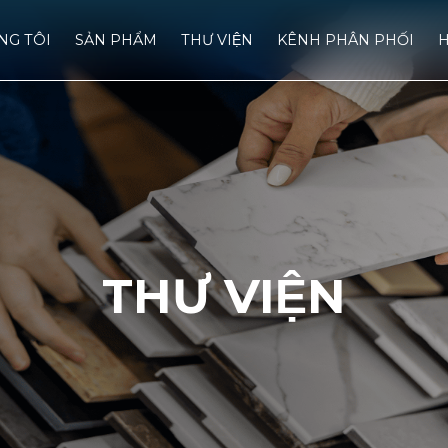
́NG TÔI
SẢN PHẨM
THƯ VIỆN
KÊNH PHÂN PHỐI
H
THƯ VIỆN