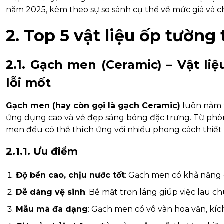
năm 2025, kèm theo sự so sánh cụ thể về mức giá và ch
2. Top 5 vật liệu ốp tường
2.1. Gạch men (Ceramic) – Vật l
lỗi mốt
Gạch men (hay còn gọi là gạch Ceramic)
luôn nằm t
ứng dụng cao và vẻ đẹp sáng bóng đặc trưng. Từ phò
men đều có thể thích ứng với nhiều phong cách thiết 
2.1.1. Ưu điểm
Độ bền cao, chịu nước tốt
: Gạch men có khả năng 
Dễ dàng vệ sinh
: Bề mặt trơn láng giúp việc lau c
Mẫu mã đa dạng
: Gạch men có vô vàn hoa văn, kíc