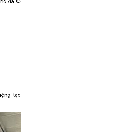
cho đa số
uộng, tạo