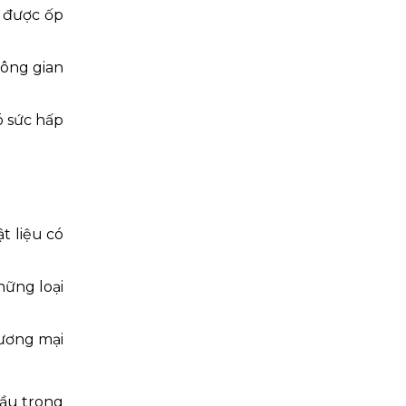
g được ốp
ông gian
ó sức hấp
t liệu có
hững loại
hương mại
đầu trong